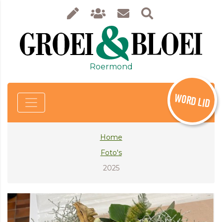
Roermond
WORD LID
Home
Foto's
2025