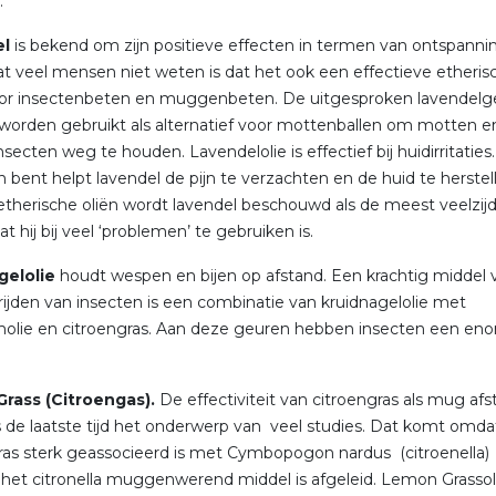
.
el
is bekend om zijn positieve effecten in termen van ontspanni
at veel mensen niet weten is dat het ook een effectieve etheris
voor insectenbeten en muggenbeten. De uitgesproken lavendelg
worden gebruikt als alternatief voor mottenballen om motten e
secten weg te houden. Lavendelolie is effectief bij huidirritaties. 
 bent helpt lavendel de pijn te verzachten en de huid te herstel
 etherische oliën wordt lavendel beschouwd als de meest veelzij
t hij bij veel ‘problemen’ te gebruiken is.
gelolie
houdt wespen en bijen op afstand. Een krachtig middel 
rijden van insecten is een combinatie van kruidnagelolie met
olie en citroengras. Aan deze geuren hebben insecten een en
rass (Citroengas).
De effectiviteit van citroengras als mug af
s de laatste tijd het onderwerp van veel studies. Dat komt omda
ras sterk geassocieerd is met Cymbopogon nardus (citroenella)
het citronella muggenwerend middel is afgeleid. Lemon Grassol