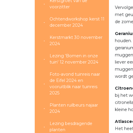
Kerstgroet van de
voorzitter
Vervolge
met geur
Ochtendworkshop kerst 11
de zomer
december 2024
Geraniu
Kerstmarkt 30 november
houden. 
2024
geranium
muggen 
Lezing 'Bomen in onze
tuin' 12 november 2024
liever ee
muggenve
Foto-avond tuinreis naar
wordt ge
de Eifel 2024 en
vooruitblik naar tuinreis
Citroen
2025
bij het 
citronell
Planten ruilbeurs najaar
kleine h
2024
Atlasce
Lezing besdragende
Het heef
planten