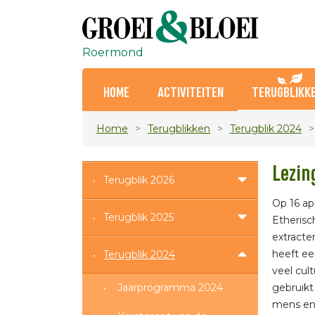
Roermond
HOME
ACTIVITEITEN
TERUGBLIKK
Home
Terugblikken
Terugblik 2024
Lezin
Terugblik 2026
Op 16 ap
Terugblik 2025
Etherisc
extracte
heeft ee
Terugblik 2024
veel cul
Jaarprogramma 2024
gebruikt
mens en 