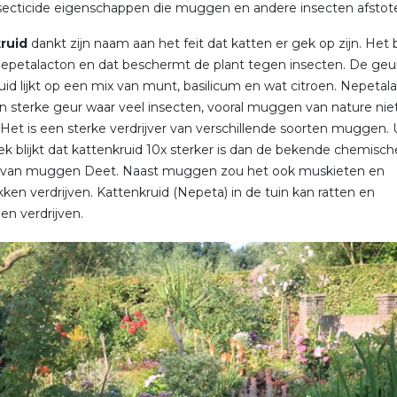
secticide eigenschappen die muggen en andere insecten afstot
ruid
dankt zijn naam aan het feit dat katten er gek op zijn. Het
nepetalacton en dat beschermt de plant tegen insecten. De geu
uid lijkt op een mix van munt, basilicum en wat citroen. Nepetal
n sterke geur waar veel insecten, vooral muggen van nature nie
Het is een sterke verdrijver van verschillende soorten muggen. 
k blijkt dat kattenkruid 10x sterker is dan de bekende chemisch
r van muggen Deet. Naast muggen zou het ook muskieten en
kken verdrijven. Kattenkruid (Nepeta) in de tuin kan ratten en
en verdrijven.