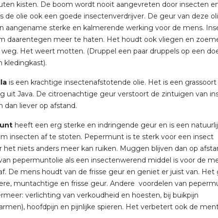
ten kisten. De boom wordt nooit aangevreten door insecten e
s de olie ook een goede insectenverdrijver. De geur van deze ol
en aangename sterke en kalmerende werking voor de mens. Ins
em daarentegen meer te haten. Het houdt ook vliegen en zoe
 weg. Het weert motten. (Druppel een paar druppels op een do
n kledingkast).
la
is een krachtige insectenafstotende olie. Het is een grassoort
g uit Java. De citroenachtige geur verstoort de zintuigen van in
n dan liever op afstand.
unt
heeft een erg sterke en indringende geur en is een natuurli
m insecten af te stoten. Pepermunt is te sterk voor een insect
 het niets anders meer kan ruiken. Muggen blijven dan op afsta
van pepermuntolie als een insectenwerend middel is voor de m
af. De mens houdt van de frisse geur en geniet er juist van. Het
ere, muntachtige en frisse geur. Andere voordelen van pepermu
ermeer: verlichting van verkoudheid en hoesten, bij buikpijn
rmen), hoofdpijn en pijnlijke spieren. Het verbetert ook de men