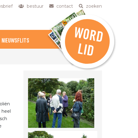
sbrief
bestuur
contact
zoeken
W
O
R
D
NIEUWSFLITS
L
ID
oliën
 heel
isch
e