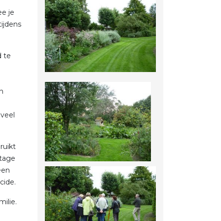
e je
ijdens
 te
n
 veel
ruikt
ntage
 een
cide.
ilie.