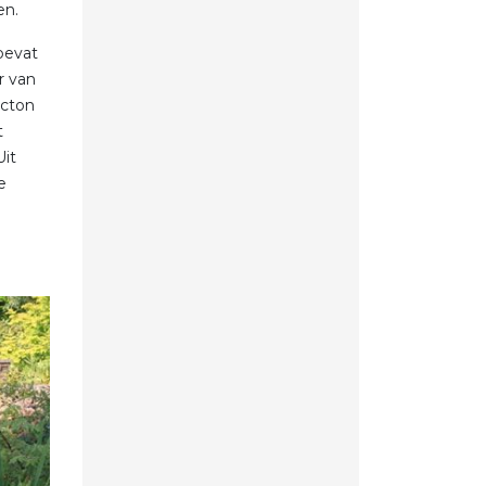
en.
 bevat
r van
acton
t
Uit
e