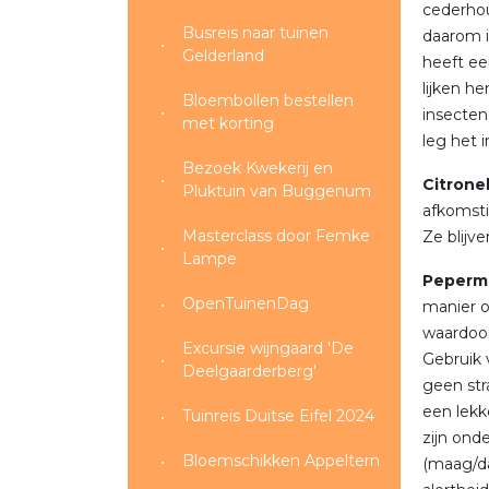
cederhou
Busreis naar tuinen
daarom i
Gelderland
heeft e
lijken h
Bloembollen bestellen
insecten
met korting
leg het i
Bezoek Kwekerij en
Citronel
Pluktuin van Buggenum
afkomsti
Masterclass door Femke
Ze blijve
Lampe
Peperm
OpenTuinenDag
manier o
waardoor
Excursie wijngaard 'De
Gebruik 
Deelgaarderberg'
geen str
een lekk
Tuinreis Duitse Eifel 2024
zijn ond
Bloemschikken Appeltern
(maag/da