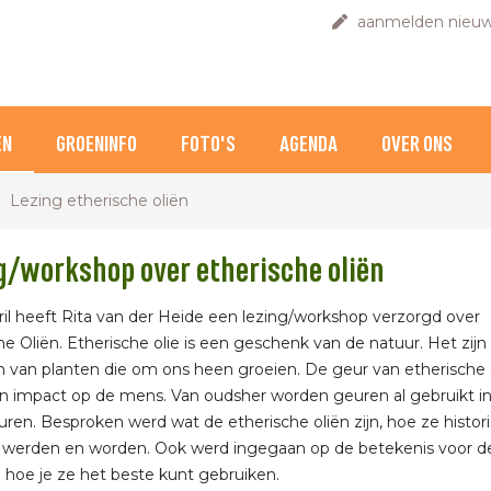
aanmelden nieuw
EN
GROENINFO
FOTO'S
AGENDA
OVER ONS
Lezing etherische oliën
g/workshop over etherische oliën
ril heeft Rita van der Heide een lezing/workshop verzorgd over
he Oliën. Etherische olie is een geschenk van de natuur. Het zijn
n van planten die om ons heen groeien. De geur van etherische 
n impact op de mens. Van oudsher worden geuren al gebruikt in
turen. Besproken werd wat de etherische oliën zijn, hoe ze histor
 werden en worden. Ook werd ingegaan op de betekenis voor d
hoe je ze het beste kunt gebruiken.