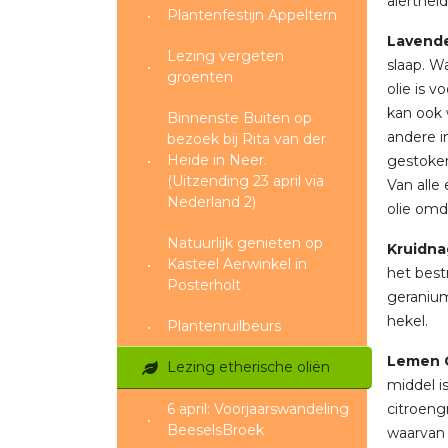
alertheid
Plantenfestijn Appeltern
Lavend
Lezing vergeten
slaap. W
groenten
olie is 
kan ook 
Binnenste Buiten op
andere in
bezoek bij Rita van der
Heide in Neer.
gestoken
(Uitzending 23 april via
Van alle
Nederland 2)
olie omda
Natuurlijk genieten op
Kruidna
Kasteel Aerwinkel in
het best
Posterholt
geranium
hekel.
Plantenruilbeurs
Lemen G
Lezing etherische oliën
middel i
6 april: Voorjaarswandeling
citroeng
BeeselsBroek
waarvan 