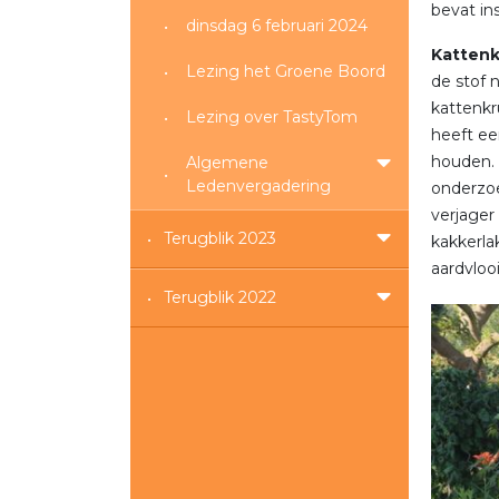
bevat in
dinsdag 6 februari 2024
Kattenk
Lezing het Groene Boord
de stof 
kattenkr
Lezing over TastyTom
heeft ee
houden. 
Algemene
Ledenvergadering
onderzoe
verjage
Terugblik 2023
kakkerla
aardvlooi
Terugblik 2022