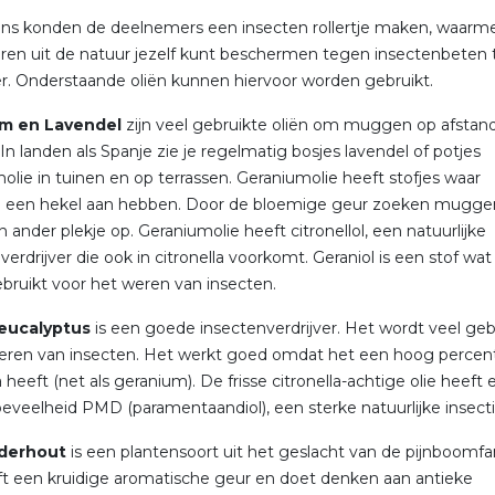
ns konden de deelnemers een insecten rollertje maken, waarme
en uit de natuur jezelf kunt beschermen tegen insectenbeten t
. Onderstaande oliën kunnen hiervoor worden gebruikt.
m en Lavendel
zijn veel gebruikte oliën om muggen op afstand
In landen als Spanje zie je regelmatig bosjes lavendel of potjes
olie in tuinen en op terrassen. Geraniumolie heeft stofjes waar
een hekel aan hebben. Door de bloemige geur zoeken mugge
n ander plekje op. Geraniumolie heeft citronellol, een natuurlijke
rdrijver die ook in citronella voorkomt. Geraniol is een stof wat
bruikt voor het weren van insecten.
eucalyptus
is een goede insectenverdrijver. Het wordt veel geb
weren van insecten. Het werkt goed omdat het een hoog perce
a heeft (net als geranium). De frisse citronella-achtige olie heeft
oeveelheid PMD (paramentaandiol), een sterke natuurlijke insecti
derhout
is een plantensoort uit het geslacht van de pijnboomfam
t een kruidige aromatische geur en doet denken aan antieke