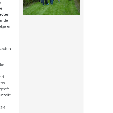
n
ie
ecten
mende
ekje en
secten.
jke
nd.
ens
 geeft
ntolie
tale