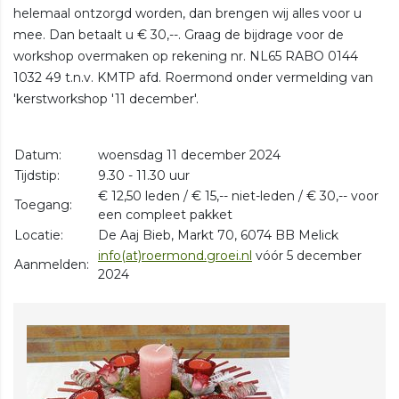
helemaal ontzorgd worden, dan brengen wij alles voor u
mee. Dan betaalt u € 30,--. Graag de bijdrage voor de
workshop overmaken op rekening nr. NL65 RABO 0144
1032 49 t.n.v. KMTP afd. Roermond onder vermelding van
'kerstworkshop '11 december'.
Datum:
woensdag 11 december 2024
Tijdstip:
9.30 - 11.30 uur
€ 12,50 leden / € 15,-- niet-leden / € 30,-- voor
Toegang:
een compleet pakket
Locatie:
De Aaj Bieb, Markt 70, 6074 BB Melick
info(at)roermond.groei.nl
vóór 5 december
Aanmelden:
2024