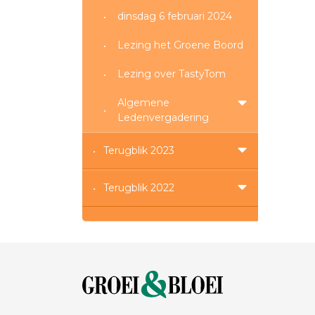
dinsdag 6 februari 2024
Lezing het Groene Boord
Lezing over TastyTom
Algemene
Ledenvergadering
Terugblik 2023
Terugblik 2022