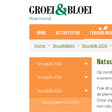
Roermond
HOME
ACTIVITEITEN
TERUGBLIKK
Home
Terugblikken
Terugblik 2024
Natuu
Terugblik 2026
Op zonda
Terugblik 2025
evenemen
Ook dit 
Terugblik 2024
de plant
Onze vri
Jaarprogramma 2024
hen natu