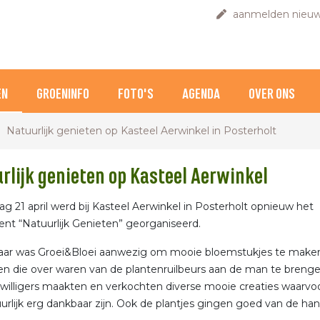
aanmelden nieuw
EN
GROENINFO
FOTO'S
AGENDA
OVER ONS
Natuurlijk genieten op Kasteel Aerwinkel in Posterholt
rlijk genieten op Kasteel Aerwinkel
g 21 april werd bij Kasteel Aerwinkel in Posterholt opnieuw het
t “Natuurlijk Genieten” georganiseerd.
jaar was Groei&Bloei aanwezig om mooie bloemstukjes te make
en die over waren van de plantenruilbeurs aan de man te brenge
jwilligers maakten en verkochten diverse mooie creaties waarvoo
urlijk erg dankbaar zijn. Ook de plantjes gingen goed van de han