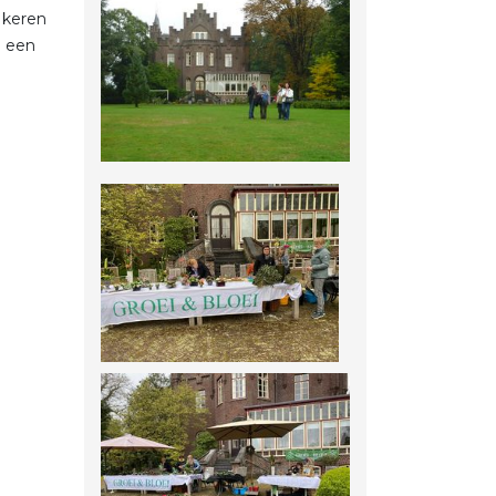
 keren
h een