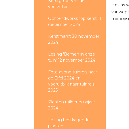
Kerstgroet van de
Helaas w
voorzitter
vanwege 
Ochtendworkshop kerst 11
mooi vis
december 2024
Kerstmarkt 30 november
2024
Lezing 'Bomen in onze
tuin' 12 november 2024
Foto-avond tuinreis naar
de Eifel 2024 en
vooruitblik naar tuinreis
2025
Planten ruilbeurs najaar
2024
Lezing besdragende
planten