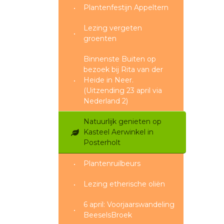
Plantenfestijn Appeltern
Lezing vergeten
groenten
Binnenste Buiten op
bezoek bij Rita van der
Heide in Neer.
(Uitzending 23 april via
Nederland 2)
Natuurlijk genieten op
Kasteel Aerwinkel in
Posterholt
Plantenruilbeurs
Lezing etherische oliën
6 april: Voorjaarswandeling
BeeselsBroek